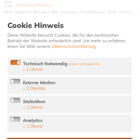
72.
Unternehmen
Wir liefern Ihnen Ihr bestes Ergebnis! Ein sehr
anspruchsvolles Vorhaben, das wissen wir!
Cookie Hinweis
Dennoch treibt uns unser Ehrgeiz dahin. Wir
halten unser Wissen, was Heiztechnik und hier
Diese Website benutzt Cookies, die für den technischen
insbesondere die…
Betrieb der Website erforderlich sind.
Um mehr zu erfahren,
lesen Sie bitte unsere
Datenschutzerklärung
.
73.
Impressum
Impressum Sandholzer Haustechnik GmbH Im
Technisch Notwendig
(immer erforderlich)
Allmey 24 87435 Kempten Telefon: +49 (0) 831
↓
1
Dienst
74 58 79 0 E-Mail: info@sandholzer-
Externe Medien
haustechnik.de Sitz der Gesellschaft: Kempten
↓
2
Dienste
(Allgäu) …
Statistiken
74.
RedakteurTestSeite
↓
1
Dienst
Test Überschrift Lorem ipsum dolor sit amet,
consetetur sadipscing elitr, sed diam nonumy
Analytics
eirmod tempor invidunt ut labore et dolore
↓
1
Dienst
magna aliquyam erat, sed diam voluptua.